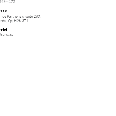
448-4172
esse
rue Parthenais, suite 280,
réal, Qc, H2K 3T1
riel
@surcy.ca