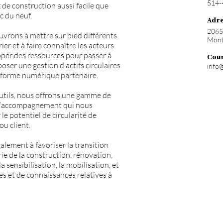
514-
de construction aussi facile que
c du neuf.
Adr
2065 
uvrons à mettre sur pied différents
Mont
rier et à faire connaître les acteurs
pper des ressources pour passer à
Cour
oposer une gestion d’actifs circulaires
info
teforme numérique partenaire.
outils, nous offrons une gamme de
 d’accompagnement qui nous
le potentiel de circularité de
ou client.
alement à favoriser la transition
rie de la construction, rénovation,
 sensibilisation, la mobilisation, et
ues et de connaissances relatives à