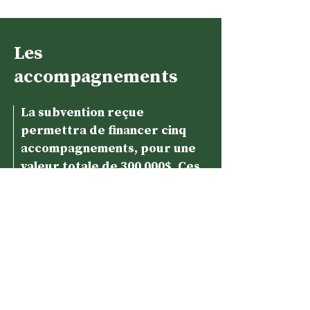
Les
accompagnements
La subvention reçue
permettra de financer cinq
accompagnements, pour une
valeur totale de 300 000$. Ces
accompagnements serviront
au démarrage de projets de
requalification. En plus
d’offrir de l’aide financière
ad hoc pour la réalisation
d’études, de plans d’affaires,
et des autres outils