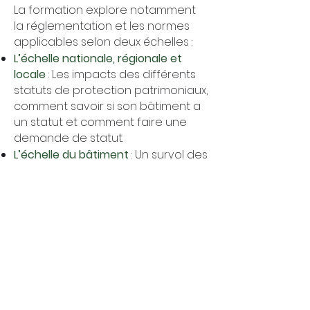
La formation explore notamment
la réglementation et les normes
applicables selon deux échelles :
L’échelle nationale, régionale et
locale
: Les impacts des différents
statuts de protection patrimoniaux,
comment savoir si son bâtiment a
un statut et comment faire une
demande de statut.
L’échelle du bâtiment
: Un survol des
lois et des codes applicables, les
étapes réglementaires d’un projet
architectural, les enjeux
architecturaux majeurs dans les
projets de requalification et
l’impact du changement d’usage
sur l’architecture du bâtiment.
En prenant en compte le contexte