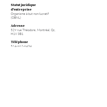
Statut juridique
d'entreprise
Organisme à but non-lucratif
(OBNL)
Adresse
529 rue Théodore, Montréal, Qc,
H1V 3B1
Téléphone
514-967-8434
Courriel
info@hochelab.ca
Site web