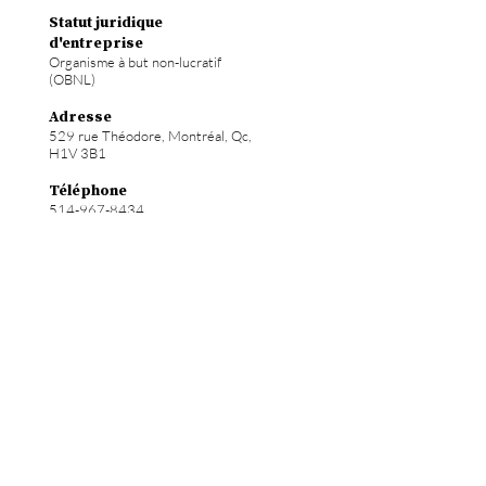
Statut juridique
d'entreprise
Organisme à but non-lucratif
(OBNL)
Adresse
529 rue Théodore, Montréal, Qc,
H1V 3B1
Téléphone
514-967-8434
Courriel
info@hochelab.ca
Site web