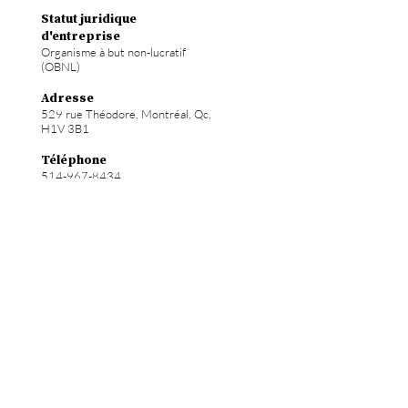
Statut juridique
d'entreprise
Organisme à but non-lucratif
(OBNL)
Adresse
529 rue Théodore, Montréal, Qc,
H1V 3B1
Téléphone
514-967-8434
Courriel
info@hochelab.ca
Site web