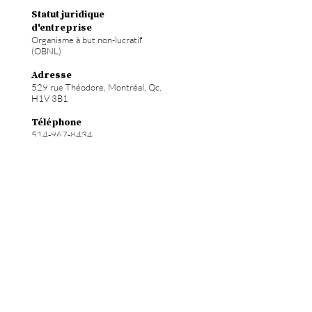
Statut juridique
d'entreprise
Organisme à but non-lucratif
(OBNL)
Adresse
529 rue Théodore, Montréal, Qc,
H1V 3B1
Téléphone
514-967-8434
Courriel
info@hochelab.ca
Site web