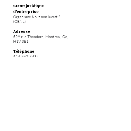
Statut juridique
d'entreprise
Organisme à but non-lucratif
(OBNL)
Adresse
529 rue Théodore, Montréal, Qc,
H1V 3B1
Téléphone
514-967-8434
Courriel
info@hochelab.ca
Site web