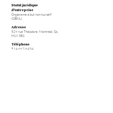
Statut juridique
d'entreprise
Organisme à but non-lucratif
(OBNL)
Adresse
529 rue Théodore, Montréal, Qc,
H1V 3B1
Téléphone
514-967-8434
Courriel
info@hochelab.ca
Site web