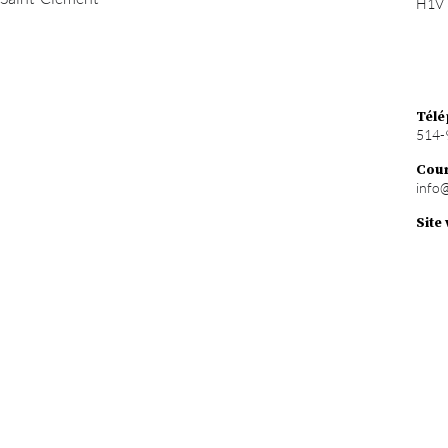
H1V 
Télé
514-
Cour
info
Site