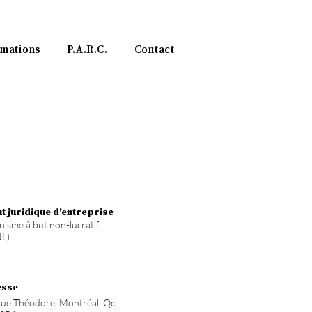
mations
P.A.R.C.
Contact
ut juridique
d'entreprise
isme à but non-lucratif
L)
esse
rue Théodore, Montréal, Qc,