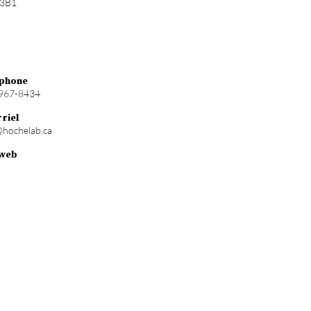
3B1
phone
967-8434
riel
@hochelab.ca
 web