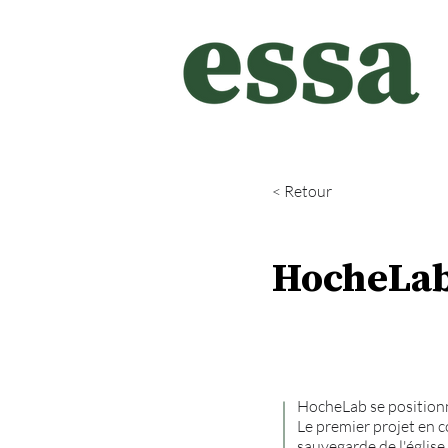
< Retour
HocheLa
HocheLab se position
Le premier projet en c
sauvegarde de l'églis