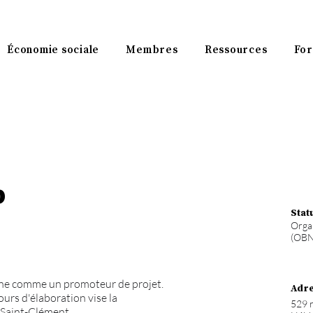
Économie sociale
Membres
Ressources
For
b
Stat
Organ
(OBN
ne comme un promoteur de projet.
Adr
ours d'élaboration vise la
529 
e Saint-Clément