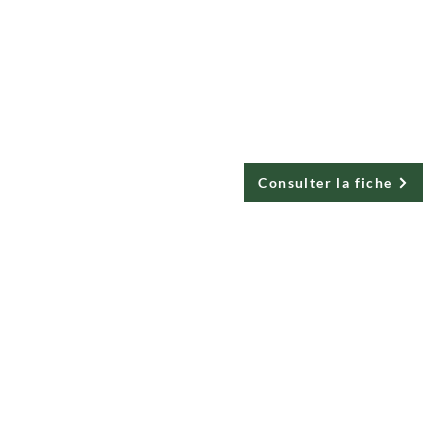
Centre
d'écologie
urbaine
Consulter la fiche
Rues
principales