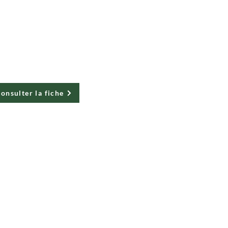
hisse - Atelier
e design social
onsulter la fiche