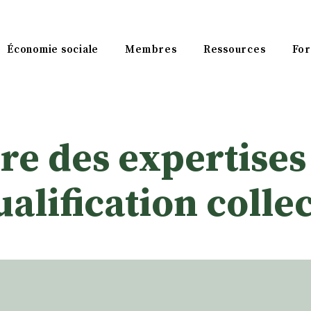
Économie sociale
Membres
Ressources
For
e des expertises 
alification colle