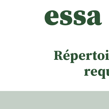
Répertoir
requ