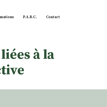
mations
P.A.R.C.
Contact
liées à la
ctive